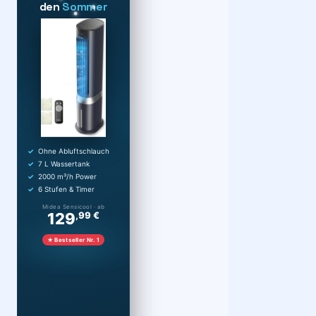
den
Sommer
Ohne Abluftschlauch
7 L Wassertank
2000 m³/h Power
6 Stufen & Timer
Midea Sensicool · ab
129
,99 €
★ Bestseller Nr. 1