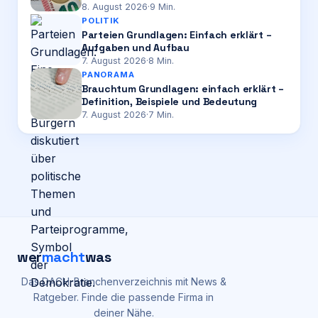
8. August 2026
·
9
Min.
POLITIK
Parteien Grundlagen: Einfach erklärt –
Aufgaben und Aufbau
7. August 2026
·
8
Min.
PANORAMA
Brauchtum Grundlagen: einfach erklärt –
Definition, Beispiele und Bedeutung
7. August 2026
·
7
Min.
wer
macht
was
Das DACH-Branchenverzeichnis mit News &
Ratgeber. Finde die passende Firma in
deiner Nähe.