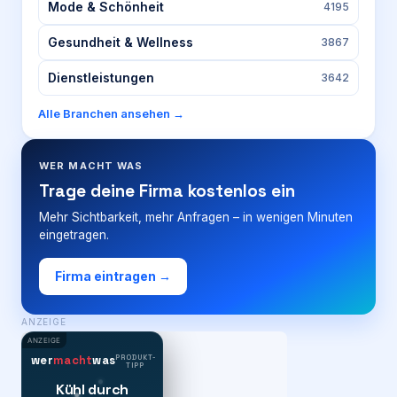
Mode & Schönheit
4195
Gesundheit & Wellness
3867
Dienstleistungen
3642
Alle Branchen ansehen →
WER MACHT WAS
Trage deine Firma kostenlos ein
Mehr Sichtbarkeit, mehr Anfragen – in wenigen Minuten
eingetragen.
Firma eintragen →
ANZEIGE
ANZEIGE
PRODUKT-
wer
macht
was
TIPP
Kühl durch