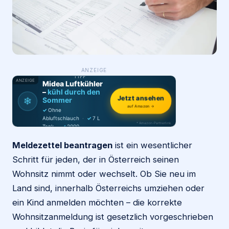
Login
Firma eintragen
WAS ·
ANZEIGE
WER
MACHT
PRODUKT-
TIPP
ANZEIGE
Midea Luftkühler
–
kühl durch den
❄
Jetzt ansehen
Sommer
auf Amazon →
✓
Ohne
Abluftschlauch
·
✓
7 L
* Amazon-Partnerlink
Tank
·
✓
2000
m³/h
·
✓
6 Stufen
Meldezettel beantragen
ist ein wesentlicher
Schritt für jeden, der in Österreich seinen
Wohnsitz nimmt oder wechselt. Ob Sie neu im
Land sind, innerhalb Österreichs umziehen oder
ein Kind anmelden möchten – die korrekte
Wohnsitzanmeldung ist gesetzlich vorgeschrieben