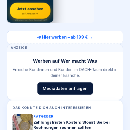
Jetzt ansehen
auf Amazon →
* Affiliate-Link · Preis Stand 06/2026
📣 Hier werben – ab 199 € →
ANZEIGE
Werben auf Wer macht Was
Erreiche Kundinnen und Kunden im DACH-Raum direkt in
deiner Branche.
Mediadaten anfragen
DAS KÖNNTE DICH AUCH INTERESSIEREN
RATGEBER
Zahlungsfristen Kosten: Womit Sie bei
Rechnungen rechnen sollten