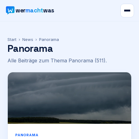
wer
macht
was
Verzeichnis
Start
›
News
›
Panorama
Panorama
Karte
Alle Beiträge zum Thema
Panorama
(511)
.
News
Ratgeber
Werbung
Preise
Für Firmen
PANORAMA