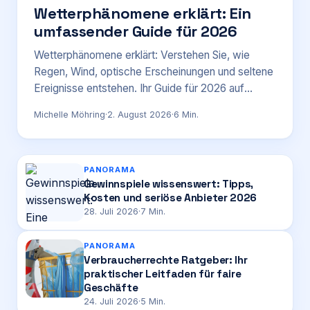
Wetterphänomene erklärt: Ein
umfassender Guide für 2026
Login
Wetterphänomene erklärt: Verstehen Sie, wie
Regen, Wind, optische Erscheinungen und seltene
Firma eintragen
Ereignisse entstehen. Ihr Guide für 2026 auf
wermachtwas.online.
Michelle Möhring
·
2. August 2026
·
6
Min.
PANORAMA
Gewinnspiele wissenswert: Tipps,
Kosten und seriöse Anbieter 2026
28. Juli 2026
·
7
Min.
PANORAMA
Verbraucherrechte Ratgeber: Ihr
praktischer Leitfaden für faire
Geschäfte
24. Juli 2026
·
5
Min.