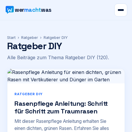
wer
macht
was
Verzeichnis
Start
›
Ratgeber
›
Ratgeber DIY
Ratgeber DIY
Karte
Alle Beiträge zum Thema
Ratgeber DIY
(120)
.
News
Ratgeber
Werbung
RATGEBER DIY
Rasenpflege Anleitung: Schritt
für Schritt zum Traumrasen
Preise
Mit dieser Rasenpflege Anleitung erhalten Sie
Für Firmen
einen dichten, grünen Rasen. Erfahren Sie alles