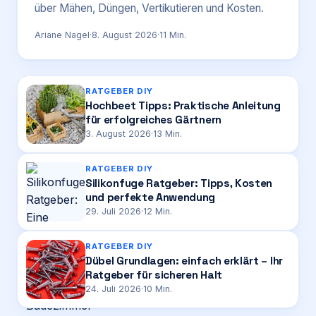
über Mähen, Düngen, Vertikutieren und Kosten.
Login
Ariane Nagel
·
8. August 2026
·
11
Min.
Firma eintragen
RATGEBER DIY
Hochbeet Tipps: Praktische Anleitung
für erfolgreiches Gärtnern
3. August 2026
·
13
Min.
RATGEBER DIY
Silikonfuge Ratgeber: Tipps, Kosten
und perfekte Anwendung
29. Juli 2026
·
12
Min.
RATGEBER DIY
Dübel Grundlagen: einfach erklärt – Ihr
Ratgeber für sicheren Halt
24. Juli 2026
·
10
Min.