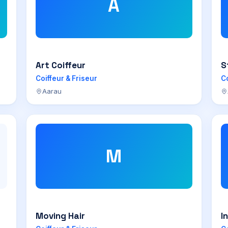
A
Art Coiffeur
S
Coiffeur & Friseur
Co
Aarau
M
Moving Hair
I