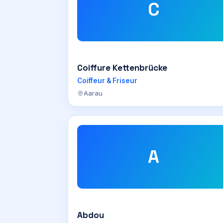
C
Coiffure Kettenbrücke
Coiffeur & Friseur
Aarau
A
Abdou