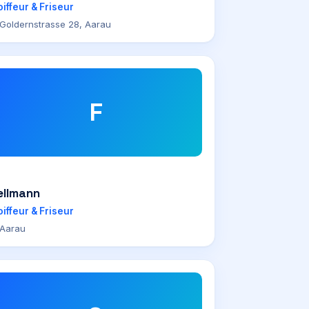
iffeur & Friseur
Goldernstrasse 28, Aarau
F
ellmann
iffeur & Friseur
Aarau