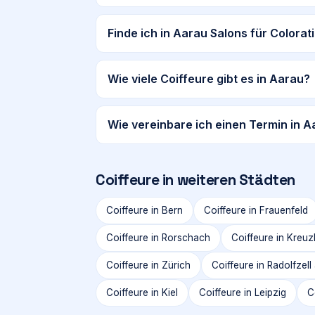
Finde ich in Aarau Salons für Colora
Wie viele Coiffeure gibt es in Aarau?
Wie vereinbare ich einen Termin in 
Coiffeure in weiteren Städten
Coiffeure in
Bern
Coiffeure in
Frauenfeld
Coiffeure in
Rorschach
Coiffeure in
Kreuz
Coiffeure in
Zürich
Coiffeure in
Radolfzel
Coiffeure in
Kiel
Coiffeure in
Leipzig
C