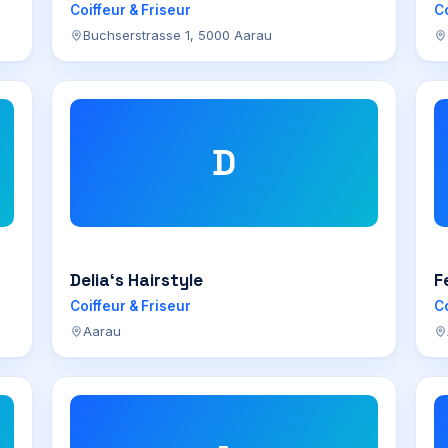
Coiffeur & Friseur
Co
Buchserstrasse 1, 5000 Aarau
D
Delia‘s Hairstyle
F
Coiffeur & Friseur
Co
Aarau