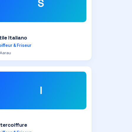
S
tile Italiano
iffeur & Friseur
Aarau
I
ntercoiffure