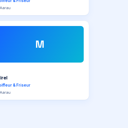
iffeur & Friseur
Aarau
M
irel
iffeur & Friseur
Aarau