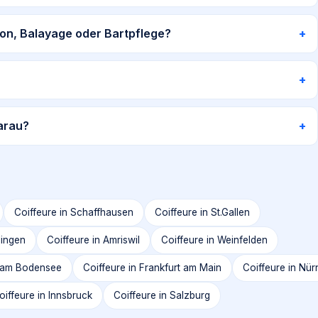
tion, Balayage oder Bartpflege?
Aarau?
Coiffeure in
Schaffhausen
Coiffeure in
St.Gallen
lingen
Coiffeure in
Amriswil
Coiffeure in
Weinfelden
l am Bodensee
Coiffeure in
Frankfurt am Main
Coiffeure in
Nür
oiffeure in
Innsbruck
Coiffeure in
Salzburg