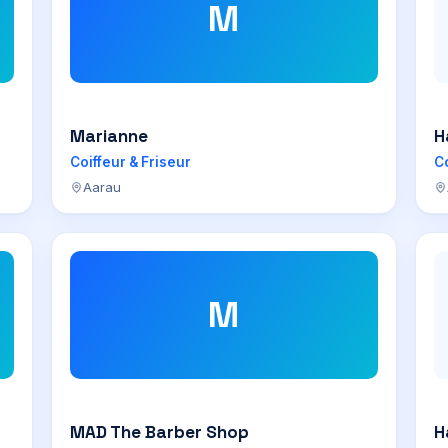
M
Marianne
H
Coiffeur & Friseur
Co
Aarau
M
MAD The Barber Shop
H