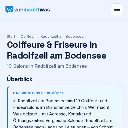
wer
macht
was
Verzeichnis
Start
›
Coiffeur
›
Radolfzell am Bodensee
Coiffeure & Friseure in
Karte
Radolfzell am Bodensee
News
19
Salons
in
Radolfzell am Bodensee
Ratgeber
Überblick
Werbung
DAS WICHTIGSTE IN KÜRZE
In Radolfzell am Bodensee sind 19 Coiffeur- und
Preise
Friseursalons im Branchenverzeichnis Wer macht
Was gelistet – mit Adresse, Kontakt und
Öffnungszeiten. Vergleiche Salons in Radolfzell am
Für Firmen
Bodensee nach Lage und Leistungen – von Schnitt