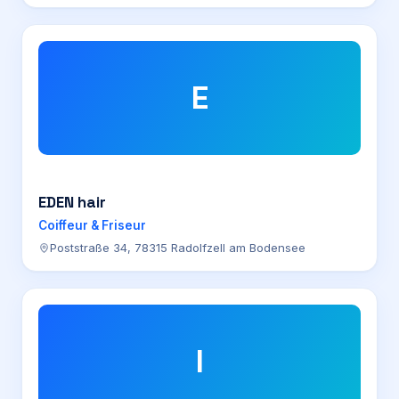
E
EDEN hair
Coiffeur & Friseur
Poststraße 34, 78315 Radolfzell am Bodensee
I