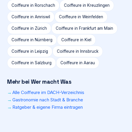
Coiffeure in
Rorschach
Coiffeure in
Kreuzlingen
Coiffeure in
Amriswil
Coiffeure in
Weinfelden
Coiffeure in
Zürich
Coiffeure in
Frankfurt am Main
Coiffeure in
Nürnberg
Coiffeure in
Kiel
Coiffeure in
Leipzig
Coiffeure in
Innsbruck
Coiffeure in
Salzburg
Coiffeure in
Aarau
Mehr bei Wer macht Was
Alle Coiffeure im DACH-Verzeichnis
Gastronomie nach Stadt & Branche
Ratgeber & eigene Firma eintragen