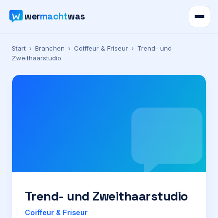
wer
macht
was
Verzeichnis
Start
›
Branchen
›
Coiffeur & Friseur
›
Trend- und
Zweithaarstudio
Karte
News
Ratgeber
Werbung
Preise
Trend- und Zweithaarstudio
Für Firmen
Coiffeur & Friseur