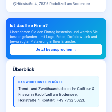
Höristraße 4, 78315 Radolfzell am Bodensee
Login
Ist das Ihre Firma?
Firma eintragen
Übernehmen Sie den Eintrag kostenlos und werden Sie
besser gefunden – mit Logo, Fotos, Dofollow-Link und
bevorzugter Platzierung in Ihrer Branche.
Jetzt beanspruchen →
Überblick
DAS WICHTIGSTE IN KÜRZE
Trend- und Zweithaarstudio ist Ihr Coiffeur &
Friseur in Radolfzell am Bodensee,
Höristraße 4. Kontakt: +49 7732 56221.