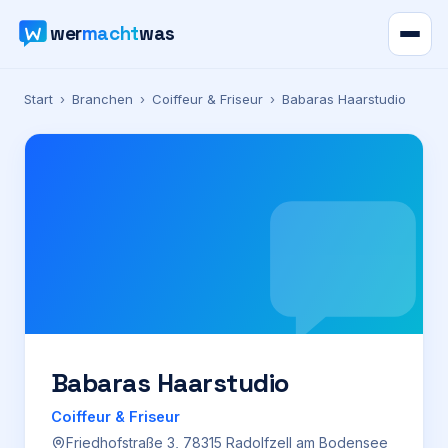
wer
macht
was
Verzeichnis
Start
›
Branchen
›
Coiffeur & Friseur
›
Babaras Haarstudio
Karte
News
Ratgeber
Werbung
Preise
Babaras Haarstudio
Coiffeur & Friseur
Für Firmen
Friedhofstraße 3, 78315 Radolfzell am Bodensee