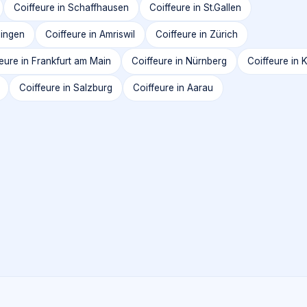
Coiffeure in
Schaffhausen
Coiffeure in
St.Gallen
lingen
Coiffeure in
Amriswil
Coiffeure in
Zürich
eure in
Frankfurt am Main
Coiffeure in
Nürnberg
Coiffeure in
K
Coiffeure in
Salzburg
Coiffeure in
Aarau