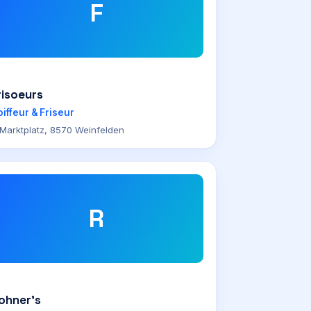
F
risoeurs
iffeur & Friseur
Marktplatz, 8570 Weinfelden
R
ohner’s