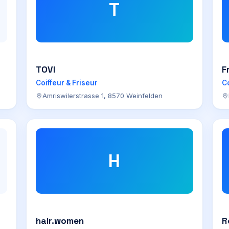
T
TOVI
F
Coiffeur & Friseur
Co
Amriswilerstrasse 1, 8570 Weinfelden
H
hair.women
R