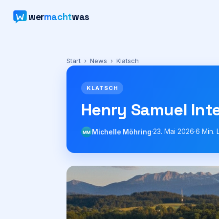
wer
macht
was
Start
›
News
›
Klatsch
KLATSCH
Henry Samuel Inte
·
23. Mai 2026
·
6
Min. 
Michelle Möhring
MM