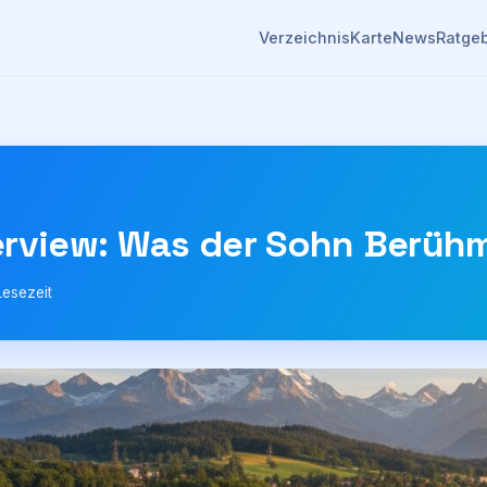
Verzeichnis
Karte
News
Ratge
rview: Was der Sohn Berühmt
Lesezeit