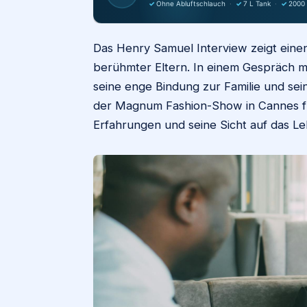
✓
Ohne Abluftschlauch
·
✓
7 L Tank
·
✓
2000
Das Henry Samuel Interview zeigt einen
berühmter Eltern. In einem Gespräch mi
seine enge Bindung zur Familie und sein
der Magnum Fashion-Show in Cannes fü
Erfahrungen und seine Sicht auf das L