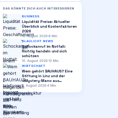
DAS KÖNNTE DICH AUCH INTERESSIEREN
BUSINESS
Liquidität Preise: Aktueller
Überblick und Kostenfaktoren
2026
10. August 2026
·
8
Min.
BLAULICHT NEWS
Schockanruf im Notfall:
Richtig handeln und sich
schützen
10. August 2026
·
10
Min.
WIRTSCHAFT
Wem gehört BAUHAUS? Eine
Stiftung in Linz und der
«Mystery-Man» aus
Mannheim
9. August 2026
·
4
Min.