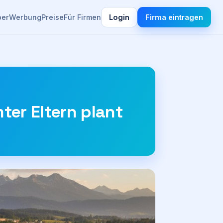
ber
Werbung
Preise
Für Firmen
Login
Firma eintragen
er Eltern plant