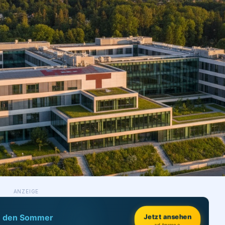
ANZEIGE
h den Sommer
Jetzt ansehen
auf Amazon →