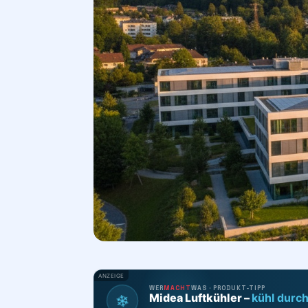
ANZEIGE
WER
MACHT
WAS · PRODUKT-TIPP
❄
Midea Luftkühler –
kühl durc