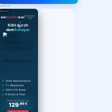
NZEIGE
ANZEIGE
PRODUKT-
wer
macht
was
TIPP
Kühl durch
den
Sommer
Ohne Abluftschlauch
7 L Wassertank
2000 m³/h Power
6 Stufen & Timer
Midea Sensicool · ab
129
,99 €