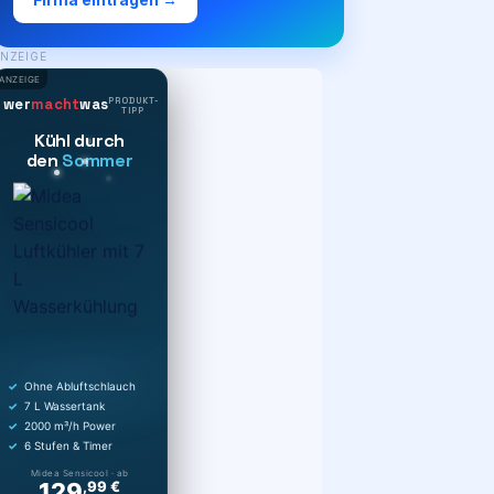
NZEIGE
ANZEIGE
PRODUKT-
wer
macht
was
TIPP
Kühl durch
den
Sommer
Ohne Abluftschlauch
7 L Wassertank
2000 m³/h Power
6 Stufen & Timer
Midea Sensicool · ab
129
,99 €