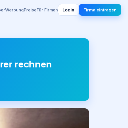
ber
Werbung
Preise
Für Firmen
Login
Firma eintragen
rer rechnen