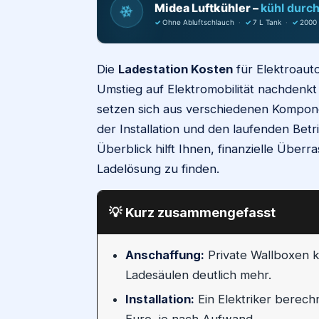
❄
Midea Luftkühler –
kühl durc
✓
Ohne Abluftschlauch
·
✓
7 L Tank
·
✓
2000
Die
Ladestation Kosten
für Elektroauto
Umstieg auf Elektromobilität nachdenkt
setzen sich aus verschiedenen Kompo
der Installation und den laufenden Bet
Überblick hilft Ihnen, finanzielle Übe
Ladelösung zu finden.
💡
Kurz zusammengefasst
Anschaffung:
Private Wallboxen k
Ladesäulen deutlich mehr.
Installation:
Ein Elektriker berech
Euro, je nach Aufwand.