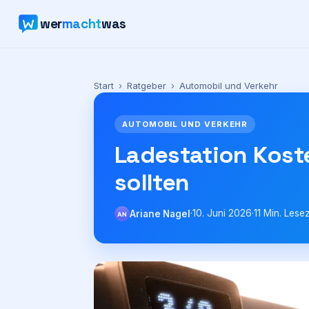
wer
macht
was
Start
›
Ratgeber
›
Automobil und Verkehr
AUTOMOBIL UND VERKEHR
Ladestation Koste
sollten
·
10. Juni 2026
·
11
Min. Lesez
Ariane Nagel
AN