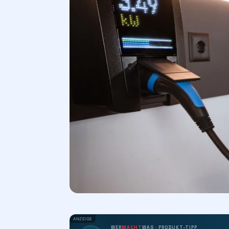
ANZEIGE
WER
MACHT
WAS · PRODUKT-TIPP