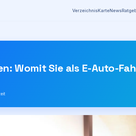
Verzeichnis
Karte
News
Ratge
n: Womit Sie als E-Auto-Fah
eit