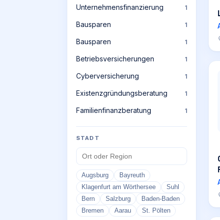
Unternehmensfinanzierung
1
Bausparen
1
Bausparen
1
Betriebsversicherungen
1
Cyberversicherung
1
Existenzgründungsberatung
1
Familienfinanzberatung
1
STADT
Augsburg
Bayreuth
Klagenfurt am Wörthersee
Suhl
Bern
Salzburg
Baden-Baden
Bremen
Aarau
St. Pölten