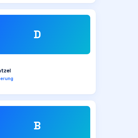
D
ntzel
herung
B