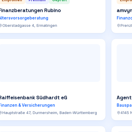
Finanzberatungen Rubino
amvyn
Altersvorsorgeberatung
Finanz
Oberstadgasse 4, Ermatingen
Prenzl
Raiffeisenbank Südhardt eG
Agent
Finanzen & Versicherungen
Bauspa
Hauptstraße 47, Durmersheim, Baden-Württemberg
4145 N