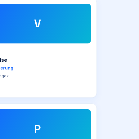
V
ise
herung
agaz
P