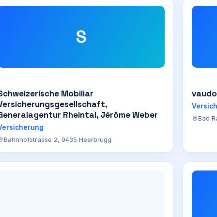
S
Schweizerische Mobiliar
vaudo
Versicherungsgesellschaft,
Versic
Generalagentur Rheintal, Jérôme Weber
Bad R
Versicherung
Bahnhofstrasse 2, 9435 Heerbrugg