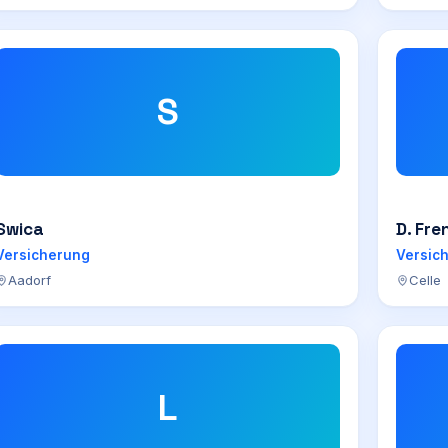
S
Swica
D. Fre
Versicherung
Versic
Aadorf
Celle
L