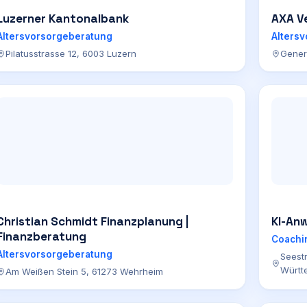
Luzerner Kantonalbank
AXA V
Altersvorsorgeberatung
Alters
Pilatusstrasse 12, 6003 Luzern
Gener
Christian Schmidt Finanzplanung |
KI-An
Finanzberatung
Coachi
Altersvorsorgeberatung
Seest
Württ
Am Weißen Stein 5, 61273 Wehrheim