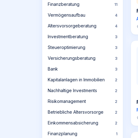
Finanzberatung
11
Vermögensaufbau
4
Altersvorsorgeberatung
4
Investmentberatung
3
Steueroptimierung
3
Versicherungsberatung
3
Bank
3
Kapitalanlagen in Immobilien
2
Nachhaltige Investments
2
Risikomanagement
2
Betriebliche Altersvorsorge
2
Einkommensabsicherung
2
Finanzplanung
1