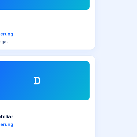
herung
agaz
D
biliar
herung