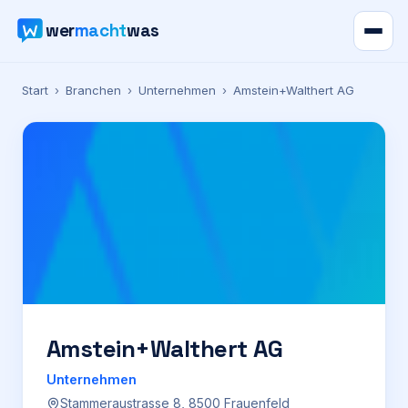
wer
macht
was
Verzeichnis
Start
›
Branchen
›
Unternehmen
›
Amstein+Walthert AG
Karte
News
Ratgeber
Werbung
Preise
Amstein+Walthert AG
Unternehmen
Für Firmen
Stammeraustrasse 8, 8500 Frauenfeld