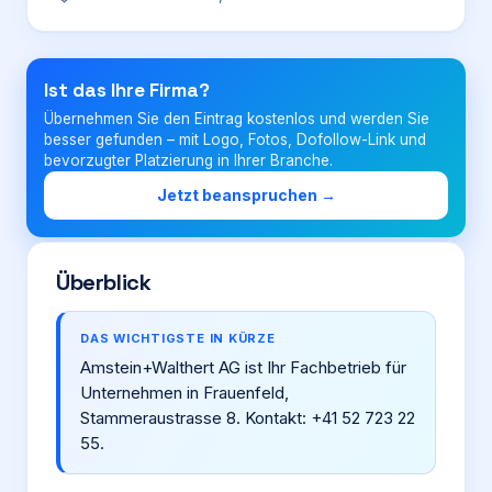
Login
Ist das Ihre Firma?
Übernehmen Sie den Eintrag kostenlos und werden Sie
Firma eintragen
besser gefunden – mit Logo, Fotos, Dofollow-Link und
bevorzugter Platzierung in Ihrer Branche.
Jetzt beanspruchen →
Überblick
DAS WICHTIGSTE IN KÜRZE
Amstein+Walthert AG ist Ihr Fachbetrieb für
Unternehmen in Frauenfeld,
Stammeraustrasse 8. Kontakt: +41 52 723 22
55.