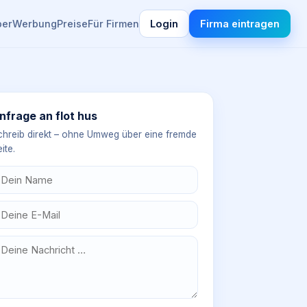
ber
Werbung
Preise
Für Firmen
Login
Firma eintragen
nfrage an
flot hus
chreib direkt – ohne Umweg über eine fremde
ite.