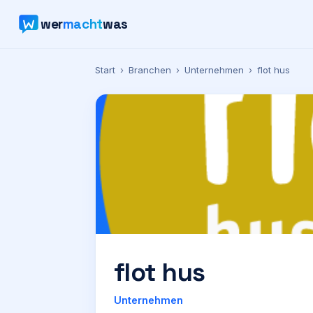
wer
macht
was
Start
›
Branchen
›
Unternehmen
›
flot hus
flot hus
Unternehmen