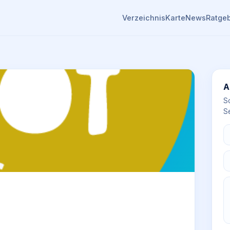
Verzeichnis
Karte
News
Ratge
A
S
Se