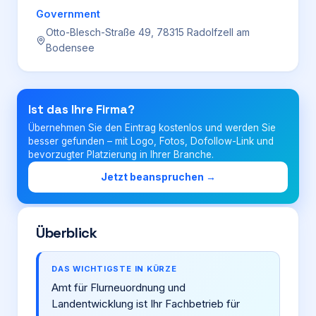
Government
Otto-Blesch-Straße 49, 78315 Radolfzell am
Login
Bodensee
Firma eintragen
Ist das Ihre Firma?
Übernehmen Sie den Eintrag kostenlos und werden Sie
besser gefunden – mit Logo, Fotos, Dofollow-Link und
bevorzugter Platzierung in Ihrer Branche.
Jetzt beanspruchen →
Überblick
DAS WICHTIGSTE IN KÜRZE
Amt für Flurneuordnung und
Landentwicklung ist Ihr Fachbetrieb für