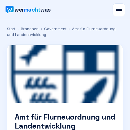
wer
macht
was
Verzeichnis
Start
›
Branchen
›
Government
›
Amt für Flurneuordnung
und Landentwicklung
Karte
News
Ratgeber
Werbung
Preise
Amt für Flurneuordnung und
Landentwicklung
Für Firmen