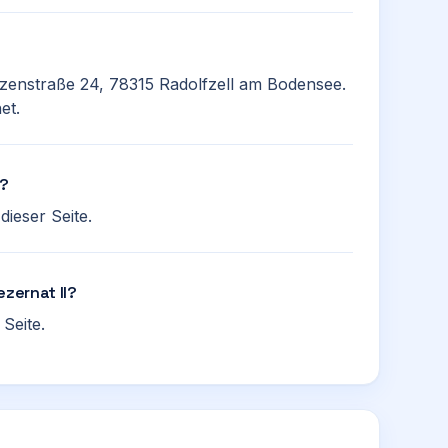
ützenstraße 24, 78315 Radolfzell am Bodensee.
et.
n?
ieser Seite.
ezernat II?
Seite.