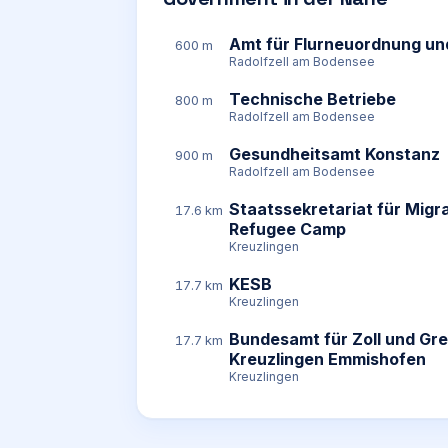
Amt für Flurneuordnung un
600 m
Radolfzell am Bodensee
Technische Betriebe
800 m
Radolfzell am Bodensee
Gesundheitsamt Konstanz
900 m
Radolfzell am Bodensee
Staatssekretariat für Mig
17.6 km
Refugee Camp
Kreuzlingen
KESB
17.7 km
Kreuzlingen
Bundesamt für Zoll und Gre
17.7 km
Kreuzlingen Emmishofen
Kreuzlingen