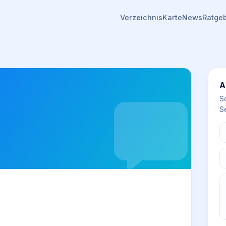
Verzeichnis
Karte
News
Ratge
A
S
Se