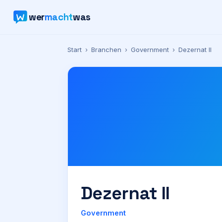
wer
macht
was
Start
›
Branchen
›
Government
›
Dezernat II
Dezernat II
Government