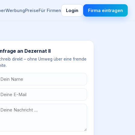
ber
Werbung
Preise
Für Firmen
Login
Firma eintragen
nfrage an
Dezernat II
chreib direkt – ohne Umweg über eine fremde
ite.