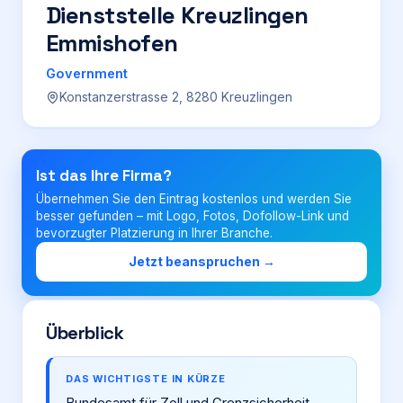
Dienststelle Kreuzlingen
Emmishofen
Login
Government
Konstanzerstrasse 2, 8280 Kreuzlingen
Firma eintragen
Ist das Ihre Firma?
Übernehmen Sie den Eintrag kostenlos und werden Sie
besser gefunden – mit Logo, Fotos, Dofollow-Link und
bevorzugter Platzierung in Ihrer Branche.
Jetzt beanspruchen →
Überblick
DAS WICHTIGSTE IN KÜRZE
Bundesamt für Zoll und Grenzsicherheit