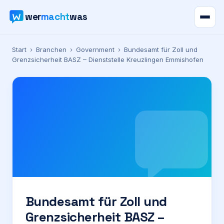
wer
macht
was
Verzeichnis
Start
›
Branchen
›
Government
›
Bundesamt für Zoll und
Grenzsicherheit BASZ – Dienststelle Kreuzlingen Emmishofen
Karte
News
Ratgeber
Werbung
Preise
Bundesamt für Zoll und
Grenzsicherheit BASZ –
Für Firmen