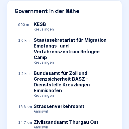
Government in der Nähe
KESB
900 m
Kreuzlingen
Staatssekretariat für Migration
1.0 km
Empfangs- und
Verfahrenszentrum Refugee
Camp
Kreuzlingen
Bundesamt für Zoll und
1.2 km
Grenzsicherheit BASZ -
Dienststelle Kreuzlingen
Emmishofen
Kreuzlingen
Strassenverkehrsamt
13.6 km
Amriswil
Zivilstandsamt Thurgau Ost
14.7 km
Amriswil