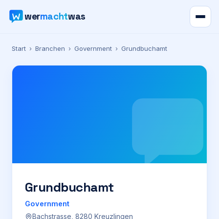
wer
macht
was
Verzeichnis
Start
›
Branchen
›
Government
›
Grundbuchamt
Karte
News
Ratgeber
Werbung
Preise
Grundbuchamt
Government
Für Firmen
Bachstrasse, 8280 Kreuzlingen