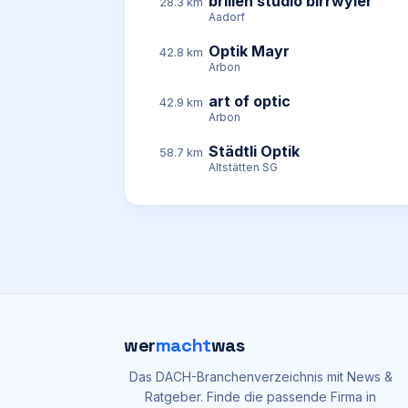
brillen studio birrwyler
28.3 km
Aadorf
Optik Mayr
42.8 km
Arbon
art of optic
42.9 km
Arbon
Städtli Optik
58.7 km
Altstätten SG
wer
macht
was
Das DACH-Branchenverzeichnis mit News &
Ratgeber. Finde die passende Firma in