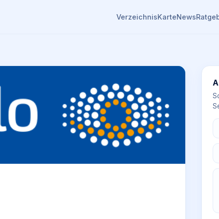
Verzeichnis
Karte
News
Ratge
A
S
Se