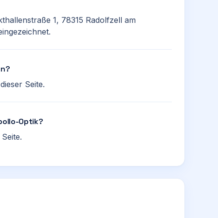
kthallenstraße 1, 78315 Radolfzell am
eingezeichnet.
en?
ieser Seite.
pollo-Optik?
Seite.