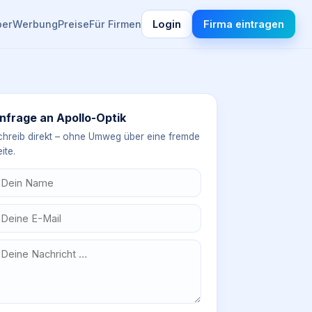
ber
Werbung
Preise
Für Firmen
Login
Firma eintragen
nfrage an
Apollo-Optik
chreib direkt – ohne Umweg über eine fremde
ite.