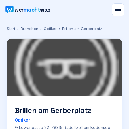
wer
macht
was
Verzeichnis
Start
›
Branchen
›
Optiker
›
Brillen am Gerberplatz
Karte
News
Ratgeber
Werbung
Preise
Brillen am Gerberplatz
Optiker
Für Firmen
Löwengasse 22, 78315 Radolfzell am Bodensee