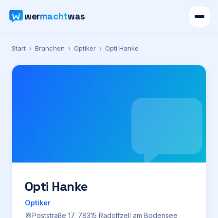
wer
macht
was
Verzeichnis
Start
›
Branchen
›
Optiker
›
Opti Hanke
Karte
News
Ratgeber
Werbung
Preise
Opti Hanke
Optiker
Für Firmen
Poststraße 17, 78315 Radolfzell am Bodensee