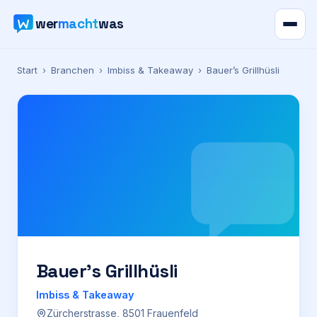
wer
macht
was
Verzeichnis
Start
›
Branchen
›
Imbiss & Takeaway
›
Bauer’s Grillhüsli
Karte
News
Ratgeber
Werbung
Preise
Bauer’s Grillhüsli
Imbiss & Takeaway
Für Firmen
Zürcherstrasse, 8501 Frauenfeld