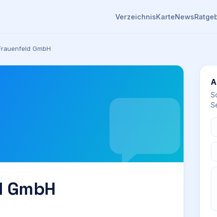
Verzeichnis
Karte
News
Ratge
 Frauenfeld GmbH
A
S
Se
ld GmbH