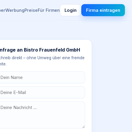
ber
Werbung
Preise
Für Firmen
Login
Firma eintragen
nfrage an
Bistro Frauenfeld GmbH
chreib direkt – ohne Umweg über eine fremde
ite.