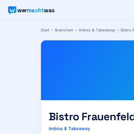
wer
macht
was
Start
›
Branchen
›
Imbiss & Takeaway
›
Bistro
Bistro Frauenfe
Imbiss & Takeaway