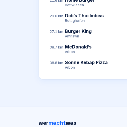
Home Burger
11.6 km
Bettwiesen
Didi’s Thai Imbiss
23.6 km
Bottighofen
Burger King
27.1 km
Amriswil
McDonald’s
38.7 km
Arbon
Sonne Kebap Pizza
38.8 km
Arbon
wer
macht
was