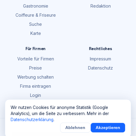
Gastronomie
Redaktion
Coiffeure & Friseure
Suche
Karte
Für Firmen
Rechtliches
Vorteile für Firmen
Impressum
Preise
Datenschutz
Werbung schalten
Firma eintragen
Login
FAQ
Wir nutzen Cookies für anonyme Statistik (Google
Analytics), um die Seite zu verbessern. Mehr in der
Datenschutzerklärung
.
©
2026
Maik Möhring Media · Ermatingen
Ablehnen
Akzeptieren
×
Noch
9
von
100
Sichern
Details
Firmendaten teils © OpenStreetMap-Mitwirkende (ODbL)