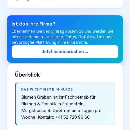
Login
Ist das Ihre Firma?
Übernehmen Sie den Eintrag kostenlos und werden Sie
Firma eintragen
besser gefunden – mit Logo, Fotos, Dofollow-Link und
bevorzugter Platzierung in Ihrer Branche.
Jetzt beanspruchen →
Überblick
DAS WICHTIGSTE IN KÜRZE
Blumen Graben ist Ihr Fachbetrieb für
Blumen & Floristik in Frauenfeld,
Murgstrasse 9. Geöffnet an 5 Tagen pro
Woche. Kontakt: +41 52 720 96 66.