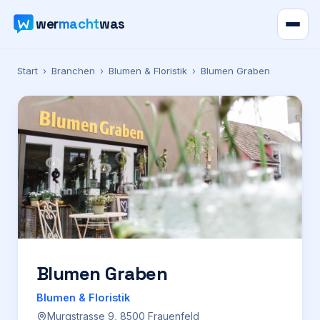
wer
macht
was
Verzeichnis
Start
›
Branchen
›
Blumen & Floristik
›
Blumen Graben
Karte
News
Ratgeber
Werbung
Preise
Blumen Graben
Blumen & Floristik
Für Firmen
Murgstrasse 9, 8500 Frauenfeld