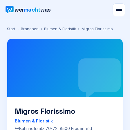
wer
macht
was
Verzeichnis
Start
›
Branchen
›
Blumen & Floristik
›
Migros Florissimo
Karte
News
Ratgeber
Werbung
Preise
Migros Florissimo
Blumen & Floristik
Für Firmen
Bahnhofplatz 70-72, 8500 Frauenfeld