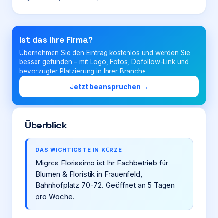
Login
Ist das Ihre Firma?
Übernehmen Sie den Eintrag kostenlos und werden Sie
Firma eintragen
besser gefunden – mit Logo, Fotos, Dofollow-Link und
bevorzugter Platzierung in Ihrer Branche.
Jetzt beanspruchen →
Überblick
DAS WICHTIGSTE IN KÜRZE
Migros Florissimo ist Ihr Fachbetrieb für
Blumen & Floristik in Frauenfeld,
Bahnhofplatz 70-72. Geöffnet an 5 Tagen
pro Woche.