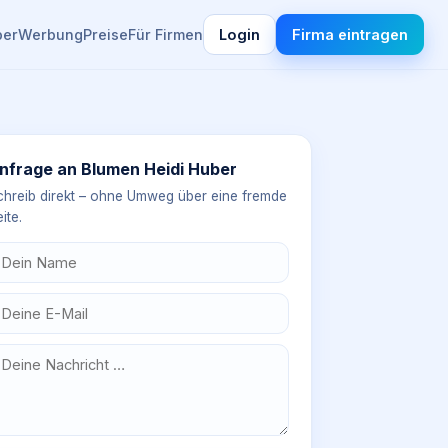
ber
Werbung
Preise
Für Firmen
Login
Firma eintragen
nfrage an
Blumen Heidi Huber
chreib direkt – ohne Umweg über eine fremde
ite.