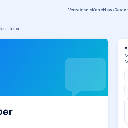
Verzeichnis
Karte
News
Ratge
eidi Huber
A
S
Se
ber