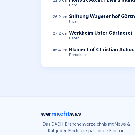
21.8 km
Berg
Stiftung Wagerenhof Gärtn
26.2 km
Uster
Werkheim Uster Gärtnerei
27.2 km
Uster
Blumenhof Christian Scho
45.4 km
Rorschach
wer
macht
was
Das DACH-Branchenverzeichnis mit News &
Ratgeber. Finde die passende Firma in