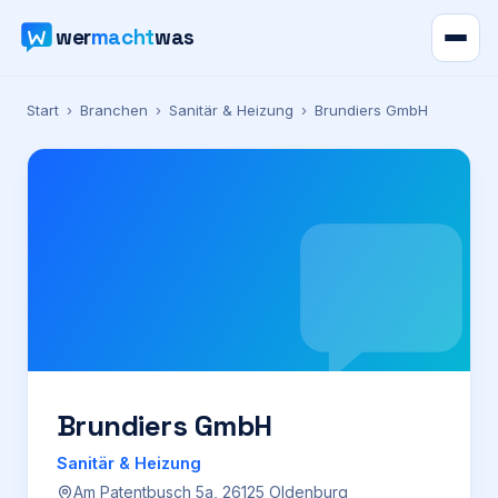
wer
macht
was
Verzeichnis
Start
›
Branchen
›
Sanitär & Heizung
›
Brundiers GmbH
Karte
News
Ratgeber
Werbung
Preise
Brundiers GmbH
Sanitär & Heizung
Für Firmen
Am Patentbusch 5a, 26125 Oldenburg