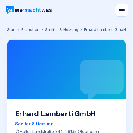
wer
macht
was
Verzeichnis
Start
›
Branchen
›
Sanitär & Heizung
›
Erhard Lamberti GmbH
Karte
News
Ratgeber
Werbung
Preise
Erhard Lamberti GmbH
Sanitär & Heizung
Für Firmen
Holler Landstraße 344, 26135 Oldenburg