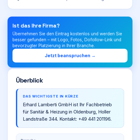
Login
Ist das Ihre Firma?
Übernehmen Sie den Eintrag kostenlos und werden Sie
Firma eintragen
besser gefunden – mit Logo, Fotos, Dofollow-Link und
bevorzugter Platzierung in Ihrer Branche.
Jetzt beanspruchen →
Überblick
DAS WICHTIGSTE IN KÜRZE
Erhard Lamberti GmbH ist Ihr Fachbetrieb
für Sanitär & Heizung in Oldenburg, Holler
Landstraße 344. Kontakt: +49 441 201196.