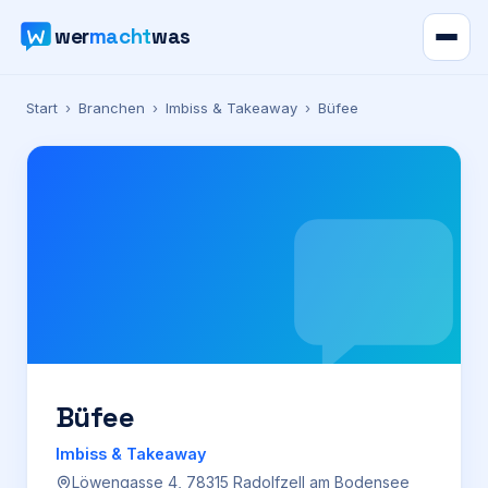
wer
macht
was
Verzeichnis
Start
›
Branchen
›
Imbiss & Takeaway
›
Büfee
Karte
News
Ratgeber
Werbung
Preise
Büfee
Imbiss & Takeaway
Für Firmen
Löwengasse 4, 78315 Radolfzell am Bodensee