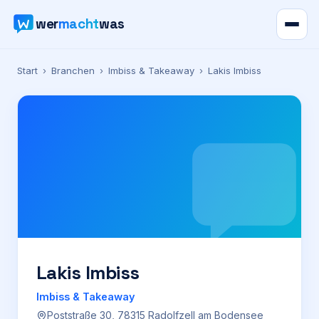
wer
macht
was
Verzeichnis
Start
›
Branchen
›
Imbiss & Takeaway
›
Lakis Imbiss
Karte
News
Ratgeber
Werbung
Preise
Lakis Imbiss
Imbiss & Takeaway
Für Firmen
Poststraße 30, 78315 Radolfzell am Bodensee