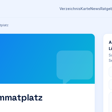
Verzeichnis
Karte
News
Ratge
tplatz
A
L
S
Se
immatplatz