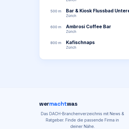
Bar & Kiosk Flussbad Unter
500 m
Zürich
Ambrosi Coffee Bar
600 m
Zürich
Kafischnaps
800 m
Zürich
wer
macht
was
Das DACH-Branchenverzeichnis mit News &
Ratgeber. Finde die passende Firma in
deiner Nähe.