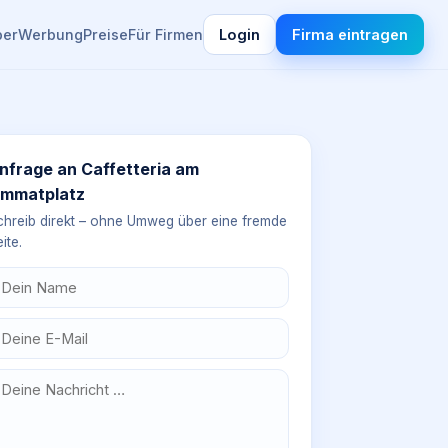
ber
Werbung
Preise
Für Firmen
Login
Firma eintragen
nfrage an
Caffetteria am
immatplatz
chreib direkt – ohne Umweg über eine fremde
ite.