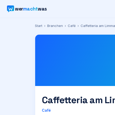
wer
macht
was
Start
›
Branchen
›
Café
›
Caffetteria am Limma
Caffetteria am L
Café