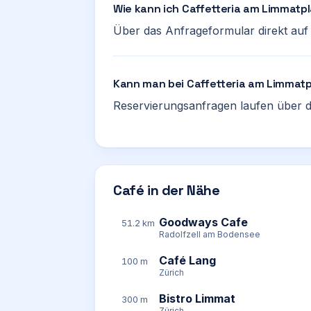
Wie kann ich Caffetteria am Limmatp
Über das Anfrageformular direkt auf d
Kann man bei Caffetteria am Limmatp
Reservierungsanfragen laufen über d
Café in der Nähe
Goodways Cafe
51.2 km
Radolfzell am Bodensee
Café Lang
100 m
Zürich
Bistro Limmat
300 m
Zürich