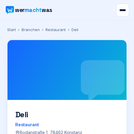
wer
macht
was
Verzeichnis
Start
›
Branchen
›
Restaurant
›
Deli
Karte
News
Ratgeber
Werbung
Preise
Deli
Restaurant
Für Firmen
Bodanstraße 1, 78462 Konstanz