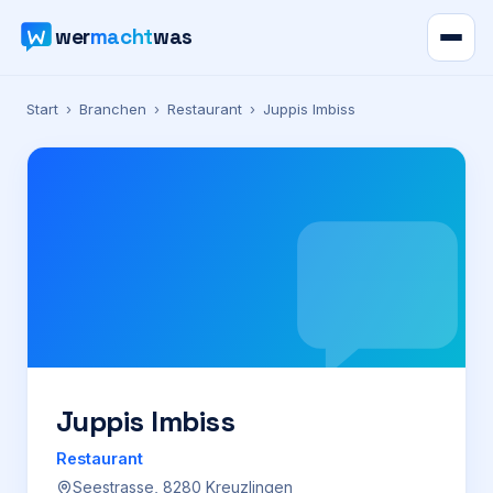
wer
macht
was
Verzeichnis
Start
›
Branchen
›
Restaurant
›
Juppis Imbiss
Karte
News
Ratgeber
Werbung
Preise
Juppis Imbiss
Restaurant
Für Firmen
Seestrasse, 8280 Kreuzlingen