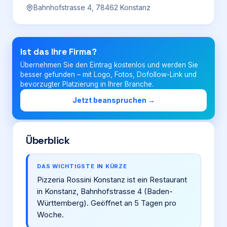
Bahnhofstrasse 4, 78462 Konstanz
Login
Ist das Ihre Firma?
Firma eintragen
Übernehmen Sie den Eintrag kostenlos und werden Sie
besser gefunden – mit Logo, Fotos, Dofollow-Link und
bevorzugter Platzierung in Ihrer Branche.
Jetzt beanspruchen →
Überblick
DAS WICHTIGSTE IN KÜRZE
Pizzeria Rossini Konstanz ist ein Restaurant
in Konstanz, Bahnhofstrasse 4 (Baden-
Württemberg). Geöffnet an 5 Tagen pro
Woche.