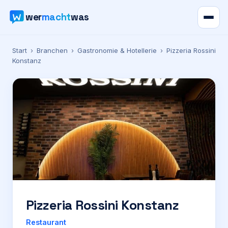
wer
macht
was
Verzeichnis
Start
›
Branchen
›
Gastronomie & Hotellerie
›
Pizzeria Rossini
Konstanz
Karte
News
Ratgeber
Werbung
Preise
Pizzeria Rossini Konstanz
Für Firmen
Restaurant