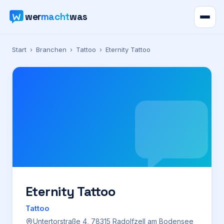
wer
macht
was
Verzeichnis
Start
›
Branchen
›
Tattoo
›
Eternity Tattoo
Karte
News
Ratgeber
Werbung
Preise
Eternity Tattoo
Tattoo
Für Firmen
Untertorstraße 4, 78315 Radolfzell am Bodensee