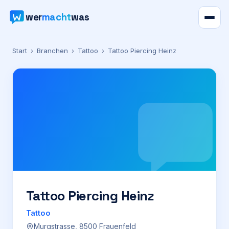
wer
macht
was
Verzeichnis
Start
›
Branchen
›
Tattoo
›
Tattoo Piercing Heinz
Karte
News
Ratgeber
Werbung
Preise
Tattoo Piercing Heinz
Tattoo
Für Firmen
Murgstrasse, 8500 Frauenfeld