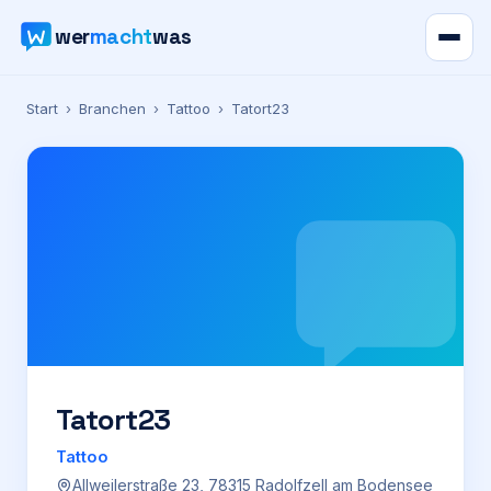
wer
macht
was
Verzeichnis
Start
›
Branchen
›
Tattoo
›
Tatort23
Karte
News
Ratgeber
Werbung
Preise
Tatort23
Tattoo
Für Firmen
Allweilerstraße 23, 78315 Radolfzell am Bodensee