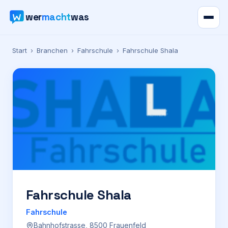
wer
macht
was
Verzeichnis
Start
›
Branchen
›
Fahrschule
›
Fahrschule Shala
Karte
News
Ratgeber
Werbung
Preise
Fahrschule Shala
Fahrschule
Für Firmen
Bahnhofstrasse, 8500 Frauenfeld