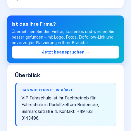
Login
Ist das Ihre Firma?
Übernehmen Sie den Eintrag kostenlos und werden Sie
Firma eintragen
besser gefunden – mit Logo, Fotos, Dofollow-Link und
bevorzugter Platzierung in Ihrer Branche.
Jetzt beanspruchen →
Überblick
DAS WICHTIGSTE IN KÜRZE
VIP Fahrschule ist Ihr Fachbetrieb für
Fahrschule in Radolfzell am Bodensee,
Bismarckstraße 4. Kontakt: +49 163
3143496.