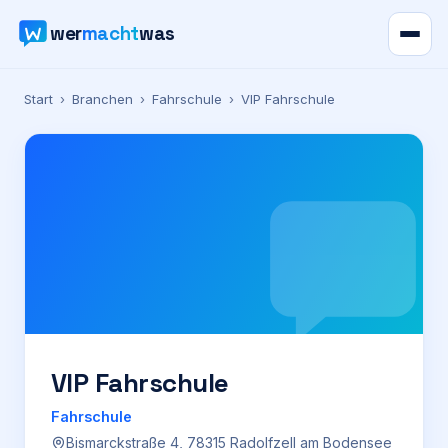
wer
macht
was
Verzeichnis
Start
›
Branchen
›
Fahrschule
›
VIP Fahrschule
Karte
News
Ratgeber
Werbung
Preise
VIP Fahrschule
Fahrschule
Für Firmen
Bismarckstraße 4, 78315 Radolfzell am Bodensee