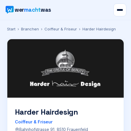
wer
macht
was
Verzeichnis
Start
›
Branchen
›
Coiffeur & Friseur
›
Harder Hairdesign
Karte
News
Ratgeber
Werbung
Preise
Harder Hairdesign
Coiffeur & Friseur
Für Firmen
Bahnhofstrasse 91, 8510 Frauenfeld