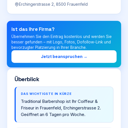
Erchingerstrasse 2, 8500 Frauenfeld
Login
Ist das Ihre Firma?
Firma eintragen
Übernehmen Sie den Eintrag kostenlos und werden Sie
besser gefunden – mit Logo, Fotos, Dofollow-Link und
bevorzugter Platzierung in Ihrer Branche.
Jetzt beanspruchen →
Überblick
DAS WICHTIGSTE IN KÜRZE
Traditional Barbershop ist Ihr Coiffeur &
Friseur in Frauenfeld, Erchingerstrasse 2.
Geöffnet an 6 Tagen pro Woche.