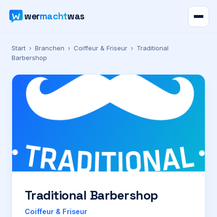
wer
macht
was
Verzeichnis
Start
›
Branchen
›
Coiffeur & Friseur
›
Traditional
Barbershop
Karte
News
Ratgeber
Werbung
Preise
Traditional Barbershop
Für Firmen
Coiffeur & Friseur