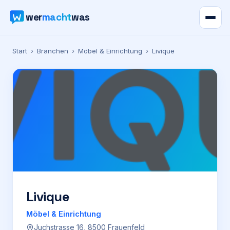
wer
macht
was
Verzeichnis
Start
›
Branchen
›
Möbel & Einrichtung
›
Livique
Karte
News
Ratgeber
Werbung
Preise
Livique
Möbel & Einrichtung
Für Firmen
Juchstrasse 16, 8500 Frauenfeld