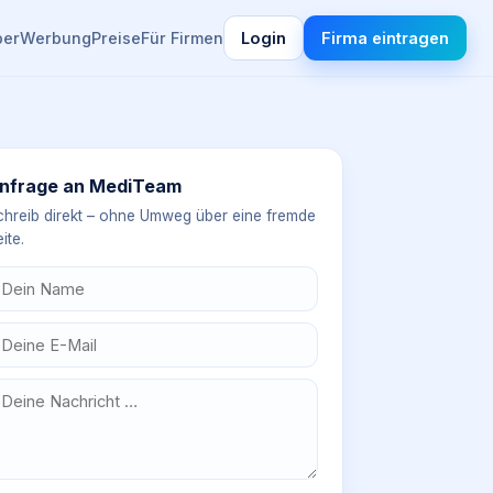
ber
Werbung
Preise
Für Firmen
Login
Firma eintragen
nfrage an
MediTeam
chreib direkt – ohne Umweg über eine fremde
ite.