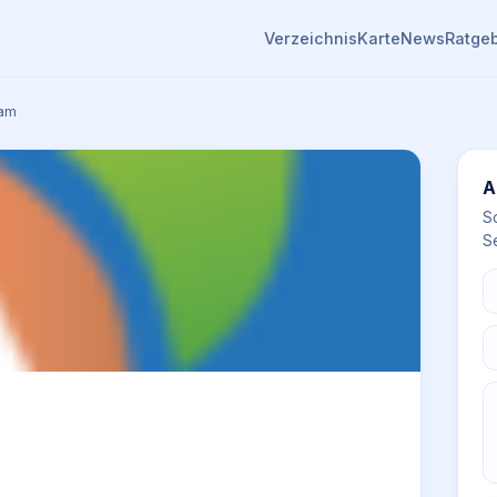
Verzeichnis
Karte
News
Ratge
am
A
S
Se