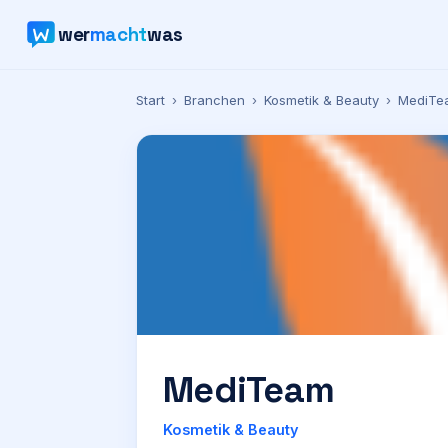
wer
macht
was
Start
›
Branchen
›
Kosmetik & Beauty
›
MediTe
MediTeam
Kosmetik & Beauty