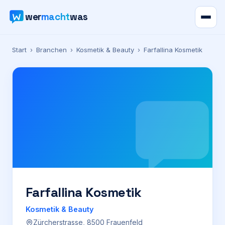
wer
macht
was
Verzeichnis
Start
›
Branchen
›
Kosmetik & Beauty
›
Farfallina Kosmetik
Karte
News
Ratgeber
Werbung
Preise
Farfallina Kosmetik
Kosmetik & Beauty
Für Firmen
Zürcherstrasse, 8500 Frauenfeld