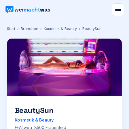
wer
macht
was
Verzeichnis
Start
›
Branchen
›
Kosmetik & Beauty
›
BeautySun
Karte
News
Ratgeber
Werbung
Preise
BeautySun
Kosmetik & Beauty
Für Firmen
Altweg, 8500 Frauenfeld