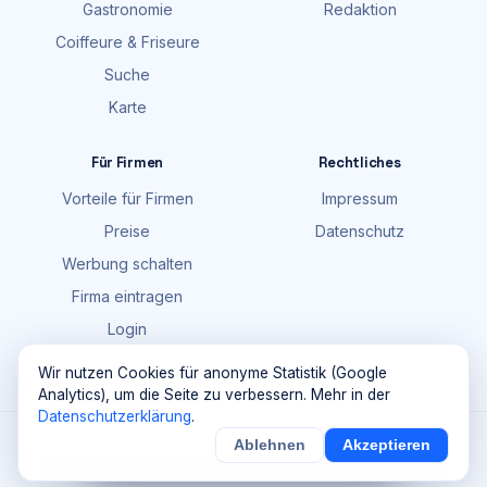
Gastronomie
Redaktion
Coiffeure & Friseure
Suche
Karte
Für Firmen
Rechtliches
Vorteile für Firmen
Impressum
Preise
Datenschutz
Werbung schalten
Firma eintragen
Login
FAQ
Wir nutzen Cookies für anonyme Statistik (Google
Analytics), um die Seite zu verbessern. Mehr in der
Datenschutzerklärung
.
©
2026
Maik Möhring Media · Ermatingen
Ablehnen
Akzeptieren
×
Noch
9
von
100
Sichern
Details
Firmendaten teils © OpenStreetMap-Mitwirkende (ODbL)