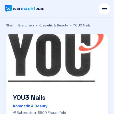
wer
macht
was
Verzeichnis
Start
›
Branchen
›
Kosmetik & Beauty
›
YOU3 Nails
Karte
News
Ratgeber
Werbung
Preise
YOU3 Nails
Kosmetik & Beauty
Für Firmen
Balieresteg, 8500 Frauenfeld