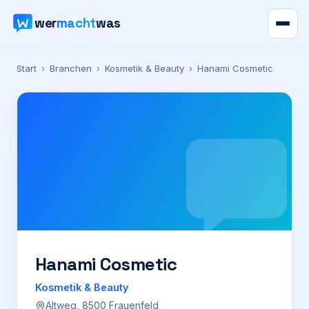
wer
macht
was
Verzeichnis
Start
›
Branchen
›
Kosmetik & Beauty
›
Hanami Cosmetic
Karte
News
Ratgeber
Werbung
Preise
Hanami Cosmetic
Kosmetik & Beauty
Für Firmen
Altweg, 8500 Frauenfeld