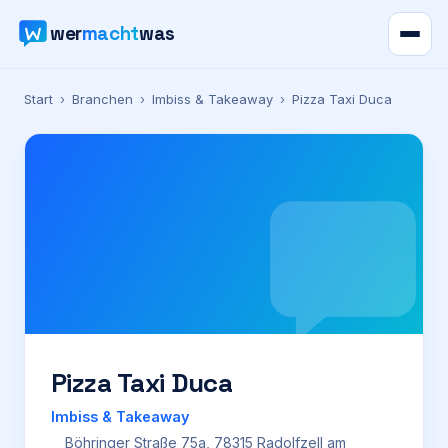
wer
macht
was
Verzeichnis
Start
›
Branchen
›
Imbiss & Takeaway
›
Pizza Taxi Duca
Karte
News
Ratgeber
Werbung
Preise
Pizza Taxi Duca
Imbiss & Takeaway
Für Firmen
Böhringer Straße 75a, 78315 Radolfzell am