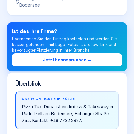
Bodensee
Login
Ist das Ihre Firma?
Firma eintragen
Übernehmen Sie den Eintrag kostenlos und werden Sie
besser gefunden – mit Logo, Fotos, Dofollow-Link und
bevorzugter Platzierung in Ihrer Branche.
Jetzt beanspruchen →
Überblick
DAS WICHTIGSTE IN KÜRZE
Pizza Taxi Duca ist ein Imbiss & Takeaway in
Radolfzell am Bodensee, Böhringer Straße
75a. Kontakt: +49 7732 2827.