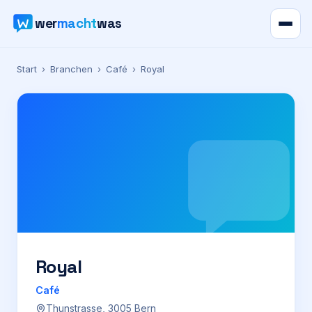
wer
macht
was
Verzeichnis
Start
›
Branchen
›
Café
›
Royal
Karte
News
Ratgeber
Werbung
Preise
Royal
Café
Für Firmen
Thunstrasse, 3005 Bern