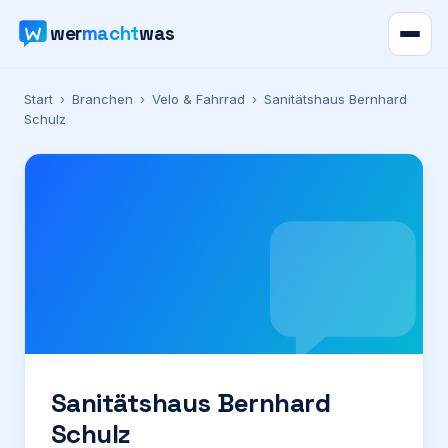
wer
macht
was
Verzeichnis
Start
›
Branchen
›
Velo & Fahrrad
›
Sanitätshaus Bernhard
Schulz
Karte
News
Ratgeber
Werbung
Preise
Sanitätshaus Bernhard
Schulz
Für Firmen