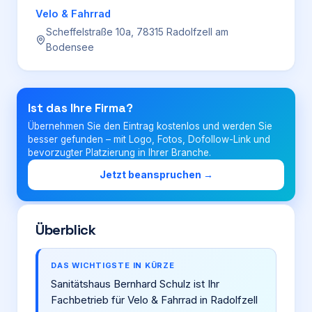
Velo & Fahrrad
Scheffelstraße 10a, 78315 Radolfzell am
Login
Bodensee
Firma eintragen
Ist das Ihre Firma?
Übernehmen Sie den Eintrag kostenlos und werden Sie
besser gefunden – mit Logo, Fotos, Dofollow-Link und
bevorzugter Platzierung in Ihrer Branche.
Jetzt beanspruchen →
Überblick
DAS WICHTIGSTE IN KÜRZE
Sanitätshaus Bernhard Schulz ist Ihr
Fachbetrieb für Velo & Fahrrad in Radolfzell