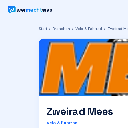
wer
macht
was
Start
›
Branchen
›
Velo & Fahrrad
›
Zweirad M
Zweirad Mees
Velo & Fahrrad