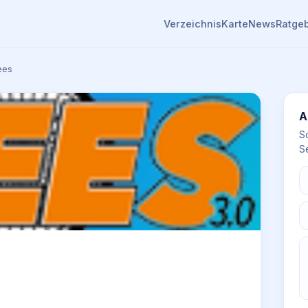
Verzeichnis
Karte
News
Ratge
ees
A
S
Se