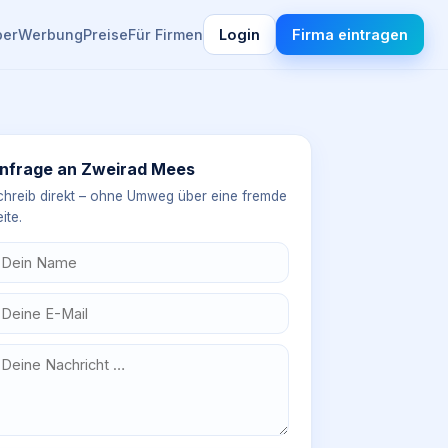
ber
Werbung
Preise
Für Firmen
Login
Firma eintragen
nfrage an
Zweirad Mees
chreib direkt – ohne Umweg über eine fremde
ite.