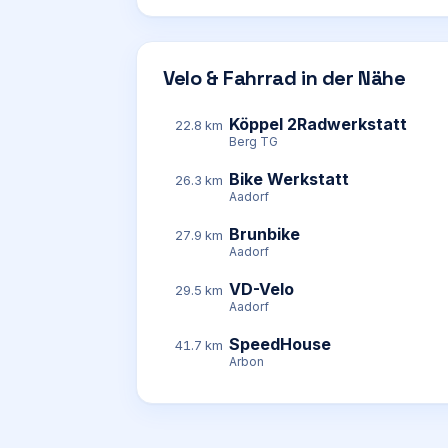
Velo & Fahrrad in der Nähe
Köppel 2Radwerkstatt
22.8 km
Berg TG
Bike Werkstatt
26.3 km
Aadorf
Brunbike
27.9 km
Aadorf
VD-Velo
29.5 km
Aadorf
SpeedHouse
41.7 km
Arbon