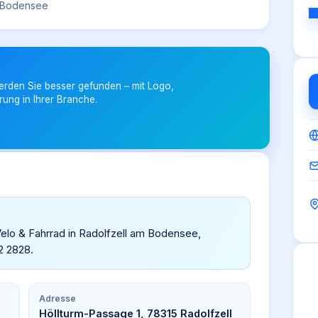
m Bodensee
erden Sie besser gefunden – mit Logo,
rung in Ihrer Branche.
Velo & Fahrrad in Radolfzell am Bodensee,
2 2828.
Adresse
Höllturm-Passage 1, 78315 Radolfzell